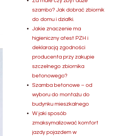
Za małe czy zbyt duże
szambo? Jak dobrać zbiornik
do domu i działki.
Jakie znaczenie ma
higieniczny atest PZH i
deklaracją zgodności
producenta przy zakupie
szczelnego zbiornika
betonowego?
Szamba betonowe – od
wyboru do montażu do
budynku mieszkalnego
W jaki sposób
zmaksymalizować komfort
jazdy pojazdem w