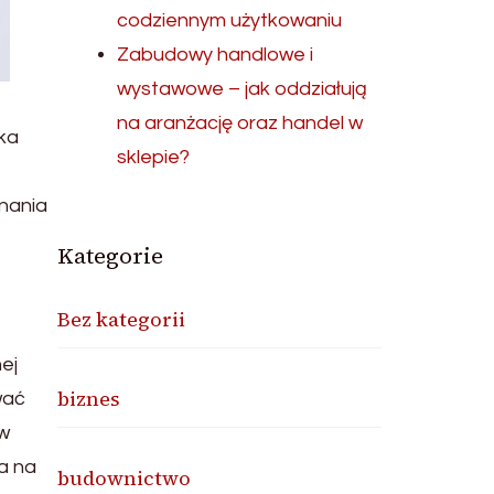
codziennym użytkowaniu
Zabudowy handlowe i
wystawowe – jak oddziałują
na aranżację oraz handel w
ka
sklepie?
inania
Kategorie
Bez kategorii
ej
biznes
wać
 w
a na
budownictwo