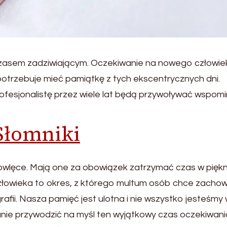
 czasem zadziwiającym. Oczekiwanie na nowego człowie
potrzebuje mieć pamiątkę z tych ekscentrycznych dni.
rofesjonalistę przez wiele lat będą przywoływać wspom
 Słomniki
owlęce. Mają one za obowiązek zatrzymać czas w piękn
człowieka to okres, z którego multum osób chce zacho
afii. Nasza pamięć jest ulotna i nie wszystko jesteśmy
nie przywodzić na myśl ten wyjątkowy czas oczekiwani