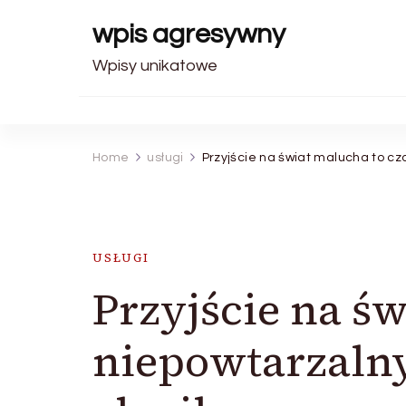
wpis agresywny
Wpisy unikatowe
Home
usługi
Przyjście na świat malucha to cz
USŁUGI
Przyjście na św
niepowtarzaln