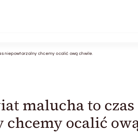
as niepowtarzalny chcemy ocalić ową chwile.
iat malucha to czas
y chcemy ocalić ow