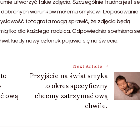
umie utworzyć takie zdjęcia. Szczególnie trudna jest se
ie dobranych warunków małemu smykowi. Dopasowanie
ysłowość fotografa mogą sprawić, że zdjęcia będą
amiątka dla każdego rodzica. Odpowiednio spełniona se
l, kiedy nowy członek pojawia się na świecie.
Next Article
to
Przyjście na świat smyka
y
to okres specyficzny
ić ową
chcemy zatrzymać ową
chwile.