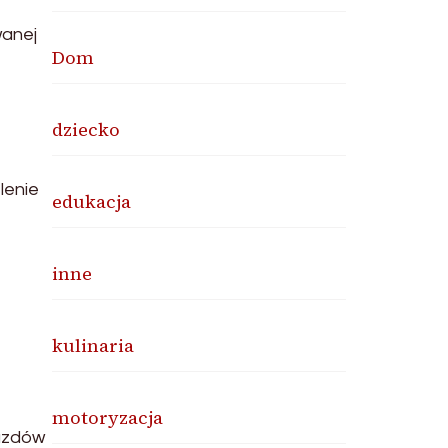
wanej
Dom
dziecko
lenie
edukacja
inne
kulinaria
motoryzacja
azdów