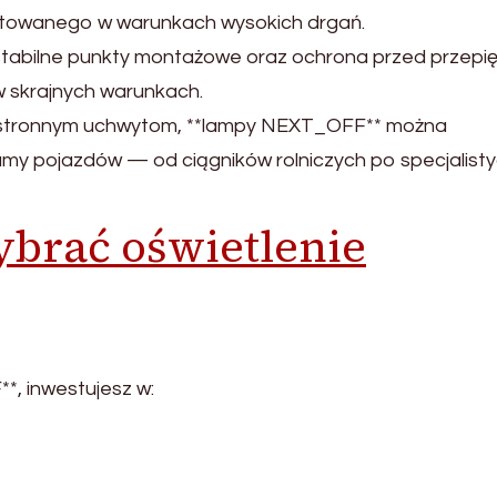
oatowanego w warunkach wysokich drgań.
stabilne punkty montażowe oraz ochrona przed przepię
w skrajnych warunkach.
echstronnym uchwytom, **lampy NEXT_OFF** można
amy pojazdów — od ciągników rolniczych po specjalist
ybrać oświetlenie
*, inwestujesz w: