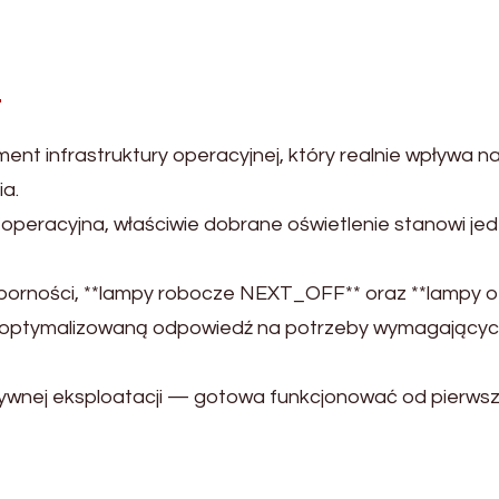
F
ent infrastruktury operacyjnej, który realnie wpływa n
ia.
 operacyjna, właściwie dobrane oświetlenie stanowi jed
dporności, **lampy robocze NEXT_OFF** oraz **lampy o
zoptymalizowaną odpowiedź na potrzeby wymagający
sywnej eksploatacji — gotowa funkcjonować od pierws