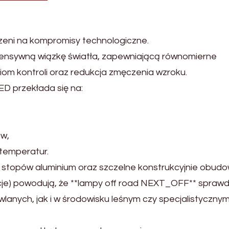
zeni na kompromisy technologiczne.
nsywną wiązkę światła, zapewniającą równomierne
iom kontroli oraz redukcja zmęczenia wzroku.
D przekłada się na:
w,
 temperatur.
topów aluminium oraz szczelne konstrukcyjnie obud
racje) powodują, że **lampy off road NEXT_OFF** spraw
lanych, jak i w środowisku leśnym czy specjalistyczny