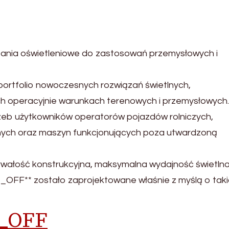
ia oświetleniowe do zastosowań przemysłowych i
ortfolio nowoczesnych rozwiązań świetlnych,
ch operacyjnie warunkach terenowych i przemysłowych.
rzeb użytkowników operatorów pojazdów rolniczych,
nych oraz maszyn funkcjonujących poza utwardzoną
 trwałość konstrukcyjna, maksymalna wydajność świetln
T_OFF** zostało zaprojektowane właśnie z myślą o tak
T_OFF