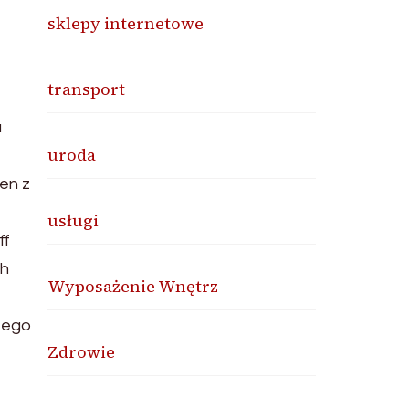
sklepy internetowe
transport
a
uroda
en z
usługi
ff
ch
Wyposażenie Wnętrz
zego
Zdrowie