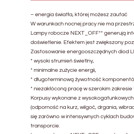
– energia światła, której możesz zaufać
W warunkach nocnej pracy nie ma przestr
Lampy robocze NEXT_OFF** generują inte
doświetlenie. Efektem jest zwiększony poz
Zastosowanie energooszczędnych diod LE
* wysoki strumień świetlny,
* minimalne zużycie energii,
* długoterminową żywotność komponentó
* niezakłóconą pracę w szerokim zakresie
Korpusy wykonane z wysokogatunkowych s
(odporność na kurz, wilgoć, drgania, wib
się zarówno w intensywnych cyklach budow
transporcie.