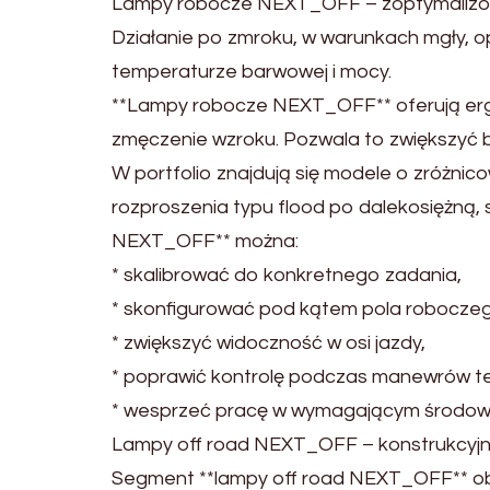
Lampy robocze NEXT_OFF – zoptymalizo
Działanie po zmroku, w warunkach mgły, 
temperaturze barwowej i mocy.
**Lampy robocze NEXT_OFF** oferują erg
zmęczenie wzroku. Pozwala to zwiększyć 
W portfolio znajdują się modele o zróżni
rozproszenia typu flood po dalekosiężną, 
NEXT_OFF** można:
* skalibrować do konkretnego zadania,
* skonfigurować pod kątem pola robocze
* zwiększyć widoczność w osi jazdy,
* poprawić kontrolę podczas manewrów t
* wesprzeć pracę w wymagającym środowis
Lampy off road NEXT_OFF – konstrukcyj
Segment **lampy off road NEXT_OFF** o