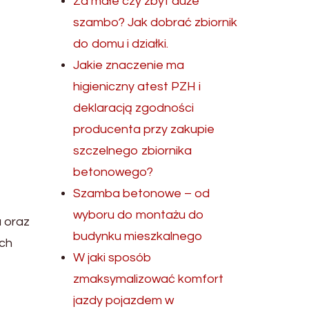
Za małe czy zbyt duże
szambo? Jak dobrać zbiornik
do domu i działki.
Jakie znaczenie ma
higieniczny atest PZH i
deklaracją zgodności
producenta przy zakupie
szczelnego zbiornika
betonowego?
Szamba betonowe – od
wyboru do montażu do
a oraz
budynku mieszkalnego
ich
W jaki sposób
zmaksymalizować komfort
jazdy pojazdem w