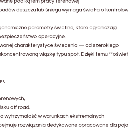
wane pod kątem pracy terenowej
opadów deszczu lub śniegu wymaga światła o kontrolo
onomiczne parametry świetlne, które ograniczają
bezpieczeństwo operacyjne.
cowanej charakterystyce świecenia — od szerokiego
skoncentrowaną wiązkę typu spot. Dzięki temu **oświet
go,
erenowych,
ku off road.
na wytrzymałość w warunkach ekstremalnych
bejmuje rozwiązania dedykowane opracowane dla poj