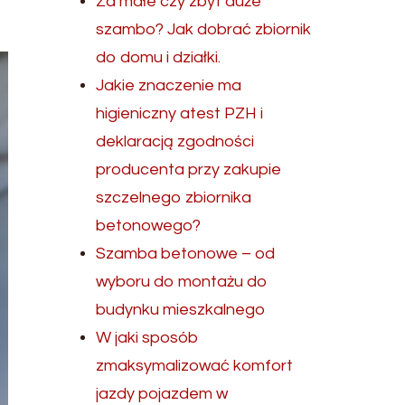
Za małe czy zbyt duże
szambo? Jak dobrać zbiornik
do domu i działki.
Jakie znaczenie ma
higieniczny atest PZH i
deklaracją zgodności
producenta przy zakupie
szczelnego zbiornika
betonowego?
Szamba betonowe – od
wyboru do montażu do
budynku mieszkalnego
W jaki sposób
zmaksymalizować komfort
jazdy pojazdem w