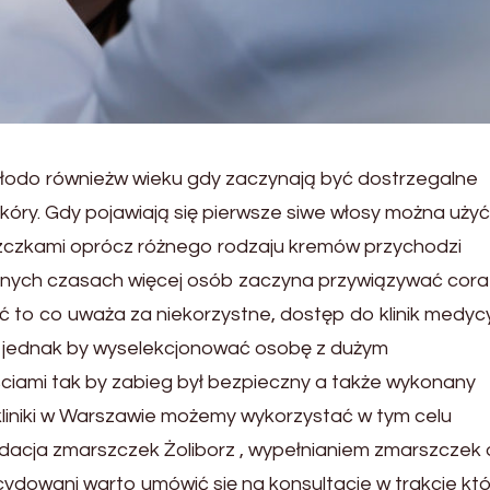
łodo równieżw wieku gdy zaczynają być dostrzegalne
skóry. Gdy pojawiają się pierwsze siwe włosy można użyć
rszczkami oprócz różnego rodzaju kremów przychodzi
nych czasach więcej osób zaczyna przywiązywać cora
ć to co uważa za niekorzystne, dostęp do klinik medyc
st jednak by wyselekcjonować osobę z dużym
ciami tak by zabieg był bezpieczny a także wykonany
kliniki w Warszawie możemy wykorzystać w tym celu
widacja zmarszczek Żoliborz , wypełnianiem zmarszczek 
ecydowani warto umówić się na konsultacje w trakcie kt