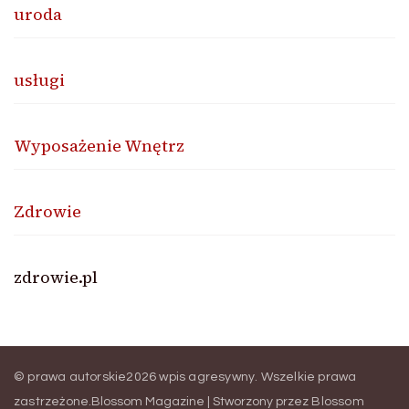
uroda
usługi
Wyposażenie Wnętrz
Zdrowie
zdrowie.pl
© prawa autorskie2026
wpis agresywny
. Wszelkie prawa
zastrzeżone.
Blossom Magazine | Stworzony przez
Blossom