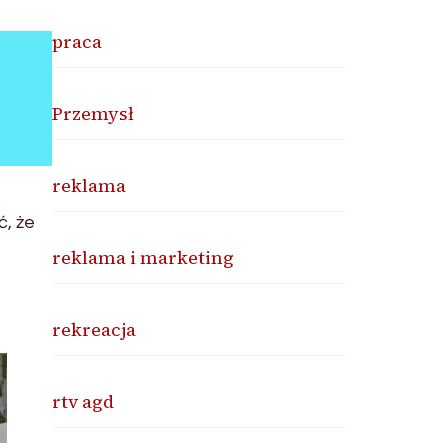
praca
Przemysł
reklama
ć, że
reklama i marketing
rekreacja
rtv agd