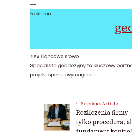
—
Reklama
ge
### Końcowe słowo
Specjalista geodezyjny to kluczowy partner
projekt spełnia wymagania.
Post
Previous Article
Rozliczenia firmy –
Navigation
tylko procedura, a
fundament kontrol