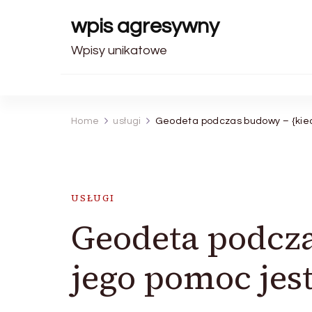
wpis agresywny
Wpisy unikatowe
Home
usługi
Geodeta podczas budowy – {kied
USŁUGI
Geodeta podcz
jego pomoc jes