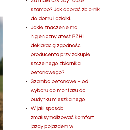
Za małe czy zbyt duże
szambo? Jak dobrać zbiornik
do domu i działki.
Jakie znaczenie ma
higieniczny atest PZH i
deklaracją zgodności
producenta przy zakupie
szczelnego zbiornika
betonowego?
Szamba betonowe – od
wyboru do montażu do
budynku mieszkalnego
W jaki sposób
zmaksymalizować komfort
jazdy pojazdem w