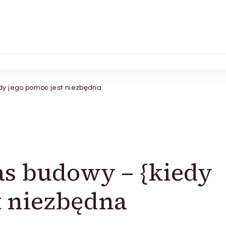
y jego pomoc jest niezbędna
as budowy – {kiedy
t niezbędna