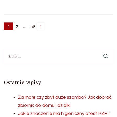
Nawigacja
1
2
…
59
Page
Page
Page
po
Szukaj:
wpisach
Ostatnie wpisy
Za małe czy zbyt duże szambo? Jak dobrać
zbiornik do domu i działki.
Jakie znaczenie ma higieniczny atest PZH i